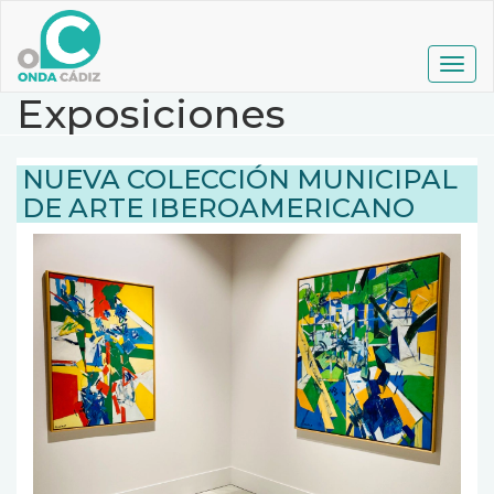
Pasar
al
contenido
Togg
principal
navig
Exposiciones
NUEVA COLECCIÓN MUNICIPAL
DE ARTE IBEROAMERICANO