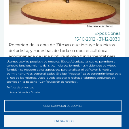
Exposiciones
15-10-2012
-
31-12-2030
Recorrido de la obra de Zitman que incluye los inicios
del artista, y muestras de toda su obra escultórica,
acompañada de una pintura al óleo fundamental para
formar el discurso expositivo y una selección de sus
Usamos cookies propias y de terceros: Básicas/técnicas, las cuales permiten el
correcto funcionamiento del sitio, incluidos formularios y visionado de vídeos.
dibujos relacionados directamente con la obra, creada
También se recogen datos agregados para analizar el tráfico en la web y
fundamentalmente en Caracas-Venezu...
permitir anuncios personalizados. Si elige "Aceptar" da su consentimiento para
el uso de las mismas. Usted puede aceptar o rechazar algunos conjuntos de
cookies en la pestaña "Configuración de cookies".
Política de privacidad
Suscribirse a Exposiciones
Información sobre Cookies
CONFIGURACIÓN DE COOKIES
Accesibilidad
Privacidad
Legal
Cookies
Mapa web
Menú
DENEGAR TODO