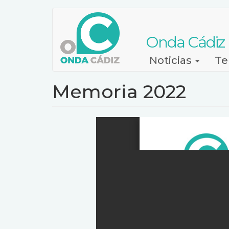
Pasar
al
contenido
Onda Cádiz
principal
Navegación
Noticias
Te
principal
Memoria 2022