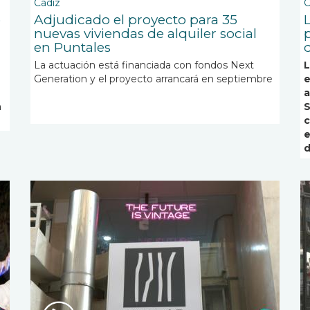
Cadiz
C
o
Adjudicado el proyecto para 35
L
nuevas viviendas de alquiler social
en Puntales
La actuación está financiada con fondos Next
L
Generation y el proyecto arrancará en septiembre
e
a
n
S
c
e
d