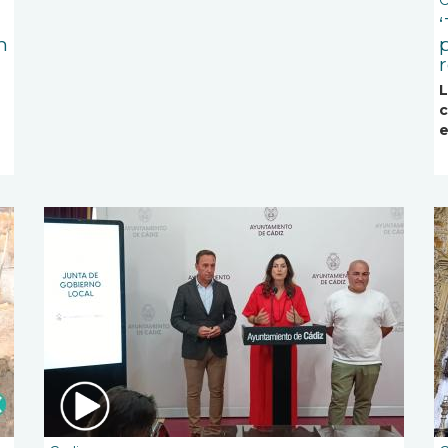
C
‘
n
L
c
e