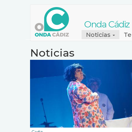
Pasar
al
contenido
Onda Cádiz
principal
Navegación
Noticias
Te
principal
Noticias