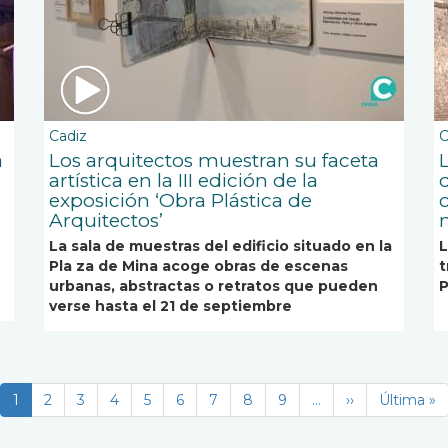
Cadiz
C
a
Los arquitectos muestran su faceta
artística en la III edición de la
d
exposición ‘Obra Plástica de
Arquitectos’
La sala de muestras del edificio situado en la
L
Pla za de Mina acoge obras de escenas
t
urbanas, abstractas o retratos que pueden
P
verse hasta el 21 de septiembre
Página
1
Page
2
Page
3
Page
4
Page
5
Page
6
Page
7
Page
8
Page
9
…
Siguiente
››
Última
Última »
actual
página
página