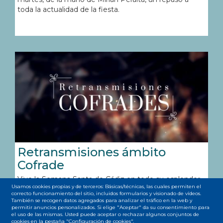
toda la actualidad de la fiesta.
Retransmisiones ámbito
Cofrade
Vive la Semana Santa de Cádiz en todo su esplendor
Usamos cookies propias y de terceros: Básicas/técnicas, las cuales permiten el
con OC
correcto funcionamiento del sitio, incluidos formularios y visionado de vídeos.
También se recogen datos agregados para analizar el tráfico en la web y
permitir anuncios personalizados. Si elige "Aceptar" da su consentimiento para
el uso de las mismas. Usted puede aceptar o rechazar algunos conjuntos de
cookies en la pestaña "Configuración de cookies".