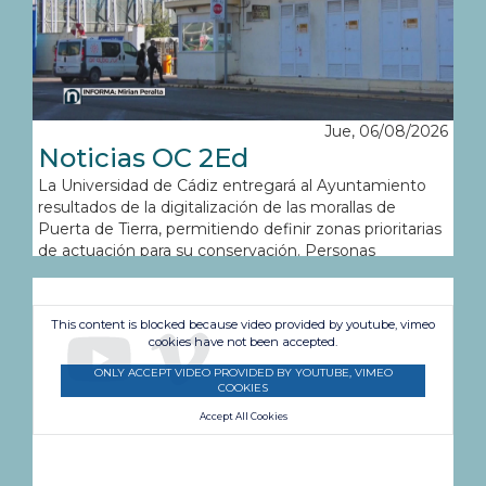
Jue, 06/08/2026
Noticias OC 2Ed
La Universidad de Cádiz entregará al Ayuntamiento
resultados de la digitalización de las morallas de
Puerta de Tierra, permitiendo definir zonas prioritarias
de actuación para su conservación. Personas
intervinientes: * Lorena Garrón (Portavoz del grupo
municipal delante izquierda gaditana) * Álvaro
Sánchez (Presidente de Azex) * Juan Antonio
This content is blocked because video provided by youtube, vimeo
Fernández (Presidente del grupo astronómico
cookies have not been accepted.
portuense) COLA/VTR: Ninguna
ONLY ACCEPT VIDEO PROVIDED BY YOUTUBE, VIMEO
COOKIES
Accept All Cookies