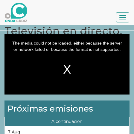
Pasar
al
contenido
Togg
principal
navig
Televisión en directo.
This
is
a
The media could not be loaded, either because the server
modal
window.
or network failed or because the format is not supported.
Próximas emisiones
A continuación
7 Aug