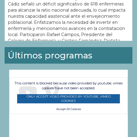
Cádiz señaló un déficit significativo de 618 enfermeras
para alcanzar la ratio nacional adecuada, lo cual impacta
nuestra capacidad asistencial ante el envejecimiento
poblacional. Enfatizamos la necesidad de invertir en
enfermería y mencionamos avances en la contratación
local. Participaron Rafael Campos, Presidente del
Colegio de Enfermería, y Cristina Fernández, Dietista.
Zona historia - Guardia municipal y Serenos
Últimos programas
19:30
(Divulgativo, APTA)
Conoceremos la historia de la Guardia municipal de
Cádiz y la historia de los serenos de nuestra ciudad,
gracias al libro de José Rafael Fernández.
This content is blocked because video provided by youtube, vimeo
cookies have not been accepted.
Noticias OC 2Ed
20:30
ONLY ACCEPT VIDEO PROVIDED BY YOUTUBE, VIMEO
(Información diaria, --)
COOKIES
Submarino amarillo
Accept All Cookies
21:00
(Información especializada - Deportes, APTA)
Buen Provecho - Niña mala
21:30