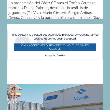
La preparación del Cádiz CF para el Trofeo Carranza
contra U.D. Las Palmas, destacando análisis de
jugadores (Toi Vivu, Mario Climent, Sergio Arribas,
Rivera, Cobasevi) y la apuesta técnica de Imanoli Díaz.
Se resalta el buen rendimiento reciente de Antónito
Cordero y el homenaje a Juanito Mariana.
Intervinientes: * Rafael Contreras (Vicepresidente del
This content is blocked because video provided by youtube, vimeo
Cádiz CF) * Juan Lebrero (Miembro del Área de
cookies have not been accepted.
Historia del Cádiz CF)
ONLY ACCEPT VIDEO PROVIDED BY YOUTUBE, VIMEO
COOKIES
Accept All Cookies