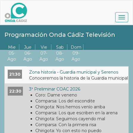
Pasar
al
contenido
Togg
principal
navig
Programación Onda Cádiz Televisión
Mie
Jue
Vie
Sab
Dom
05-
06-
07-
08-
09-
Ago
Ago
Ago
Ago
Ago
Zona historia - Guardia municipal y Serenos
21:30
Conoceremos la historia de la Guardia municipal de 
3ª Preliminar COAC 2026
22:30
Coro: Dame veneno
Comparsa: Los del escondite
Chirigota: Nos hemos venío arriba
Comparsa: Los que escriben en la arena
Chirigota: Seguimos cayendo mal
Comparsa: Con la primera risa
Chirigota: Yo con esto no puedo