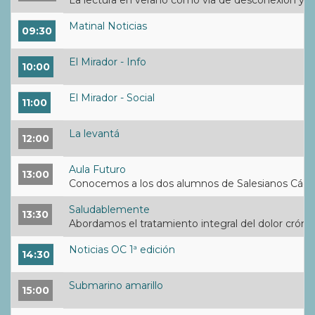
La lectura en verano como vía de desconexión y red
Matinal Noticias
09:30
El Mirador - Info
10:00
El Mirador - Social
11:00
La levantá
12:00
Aula Futuro
13:00
Conocemos a los dos alumnos de Salesianos Cádiz 
Saludablemente
13:30
Abordamos el tratamiento integral del dolor crónic
Noticias OC 1ª edición
14:30
Submarino amarillo
15:00