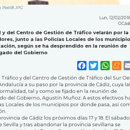
a 1feb18.JPG
Lun, 12/02/2018
OCádi
 y del Centro de Gestión de Tráfico velarán por la
res, junto a las Policías Locales de los municipi
ización, según se ha desprendido en la reunión de
egado del Gobierno
Faceboo
Twitte
Wha
M
 Tráfico y del Centro de Gestión de Tráfico del Sur Oe
 Andalucía a su paso por la provincia de Cádiz, cuya l
ormalidad, tal y como se fijado en la reunión de
do del Gobierno, Agustín Muñoz. A estos efectivos h
as Locales de los municipios por donde pasa, así co
ón.
provincia de Cádiz los próximos días 17 y 18. El sábado 
e Sevilla y tras abandonar la provincia sevillana se