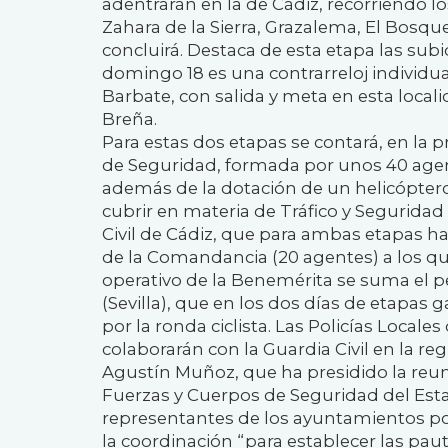
adentrarán en la de Cádiz, recorriendo l
Zahara de la Sierra, Grazalema, El Bosque
concluirá. Destaca de esta etapa las subi
domingo 18 es una contrarreloj individua
Barbate, con salida y meta en esta locali
Breña.
Para estas dos etapas se contará, en la 
de Seguridad, formada por unos 40 agent
además de la dotación de un helicóptero
cubrir en materia de Tráfico y Seguridad
Civil de Cádiz, que para ambas etapas ha
de la Comandancia (20 agentes) a los qu
operativo de la Benemérita se suma el pe
(Sevilla), que en los dos días de etapas 
por la ronda ciclista. Las Policías Local
colaborarán con la Guardia Civil en la reg
Agustín Muñoz, que ha presidido la reun
Fuerzas y Cuerpos de Seguridad del Estado
representantes de los ayuntamientos po
la coordinación “para establecer las pau