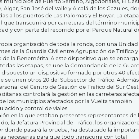
os municipios de Puerto Serrano, Algodonales, El Gast
, Algar, San José del Valle y Alcalá de los Gazules, d
das a los puertos de Las Palomas y El Boyar. La etapa
l que transcurrirá por carreteras del término munici
dad y con parte del recorrido por el Parque Natural de
propia organización de toda la ronda, con una Unidad
es de la Guardia Civil entre Agrupación de Tráfico y
 de la Benemérita. A este dispositivo que se encarga
 todas las etapas, se une la Comandancia de la Guard
 dispuesto un dispositivo formado por otros 40 efec
e se unen otros 20 del Subsector de Tráfico. Además,
rsonal del Centro de Gestión de Tráfico del Sur Oes
gaditanas controlará la gestión en las carreteras afect
es de los municipios afectados por la Vuelta también
ulación y control de viales.
ión en la que estaban presentes representantes de 
, la Jefatura Provincial de Tráfico, los organizadore
r donde pasará la prueba, ha destacado la importan
tas necesarias para que todo transcurra con total