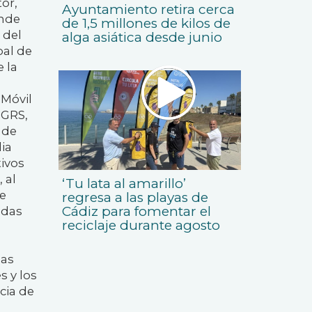
or,
Ayuntamiento retira cerca
onde
de 1,5 millones de kilos de
 del
alga asiática desde junio
pal de
 la
 Móvil
 GRS,
 de
ia
tivos
 al
‘Tu lata al amarillo’
te
regresa a las playas de
Cádiz para fomentar el
adas
reciclaje durante agosto
las
s y los
cia de