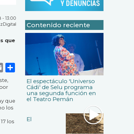
 - 13:00
Contenido reciente
zDigital
os que
k
r
tsApp
eneame
Email
Share
ste,
El espectáculo 'Universo
Cádi' de Selu programa
abor
una segunda función en
el Teatro Pemán
ay que
mo los
El
17 los