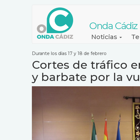
Pasar
al
contenido
Onda Cádiz
principal
Navegación
Noticias
Te
principal
Durante los días 17 y 18 de febrero
Cortes de tráfico e
y barbate por la vu