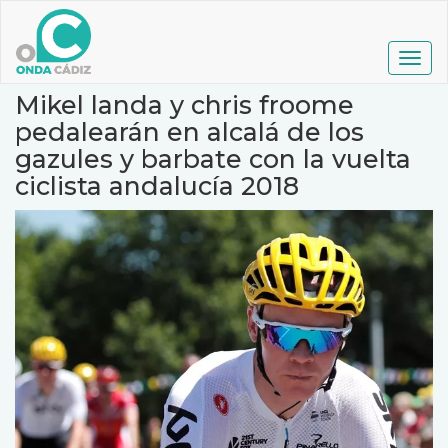
Pasar
al
contenido
Togg
principal
navig
Mikel landa y chris froome
pedalearán en alcalá de los
gazules y barbate con la vuelta
ciclista andalucía 2018