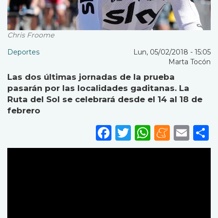
Chris Froome
Deportes
Lun, 05/02/2018 - 15:05
Marta Tocón
Las dos últimas jornadas de la prueba
pasarán por las localidades gaditanas. La
Ruta del Sol se celebrará desde el 14 al 18 de
febrero
Facebook
Twitter
WhatsA
Mene
Ema
S