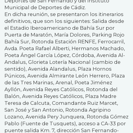
Deportes de San Fernando y del Instituto
Municipal de Deportes de Cádiz.
En dicha reunión, se presentaron los itinerarios
definitivos, que son los siguientes: Salida desde
el Estadio Iberoamericano de Bahía Sur por
Puerta de Maratón, María Dolores, Parking Rojo
Bahía Sur, Rotonda Estación RENFE, Ferrocarril,
Avda. Poeta Rafael Alberti, Hermanos Machado,
Poeta Ángel García López, Córdoba, Avenida Al-
Andalus, Glorieta Lotería Nacional (cambio de
sentido), Avenida Alandalus, Plaza Hornos
Púnicos, Avenida Almirante León Herrero, Plaza
de las Tres Marinas, Arenal, Poeta Jiménez
Ayllón, Avenida Reyes Católicos, Rotonda del
Balón, Avenida Reyes Católicos, Plaza Madre
Teresa de Calcuta, Comandante Ruiz Marcet,
San José y San Antonio, Rotonda Agripino
Lozano, Avenida Pery Junquera, Rotonda Gómez
Pablo (Fuente de Tusquets), acceso a CA-33 por
puente salida Km. 7, dirección San Fernando-