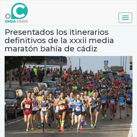
Pasar
al
contenido
Togg
principal
navig
Presentados los itinerarios
definitivos de la xxxii media
maratón bahía de cádiz