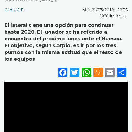
Cádiz C.F.
Mié, 21/03/2018 - 12:35
OCádizDigital
El lateral tiene una opción para continuar
hasta 2020. El jugador se ha referido al
encuentro del próximo lunes ante el Huesca.
El objetivo, según Carpio, es ir por los tres
puntos con la misma actitud que el resto de
los equipos
Facebook
Twitter
WhatsA
Mene
Ema
S