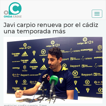
Pasar
al
contenido
Togg
principal
navig
Javi carpio renueva por el cádiz
una temporada más
noticias cadiz carpio_1.jpg