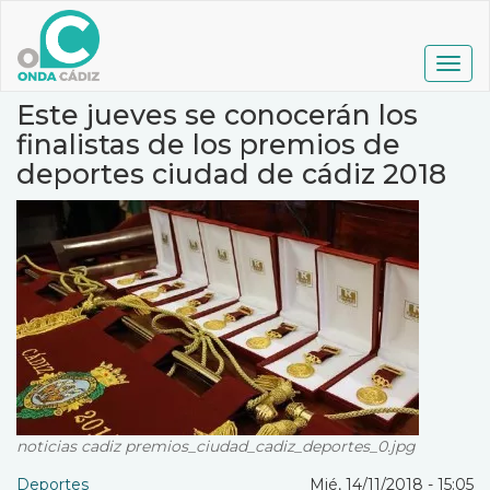
Pasar
al
contenido
Togg
principal
navig
Este jueves se conocerán los
finalistas de los premios de
deportes ciudad de cádiz 2018
noticias cadiz premios_ciudad_cadiz_deportes_0.jpg
Deportes
Mié, 14/11/2018 - 15:05