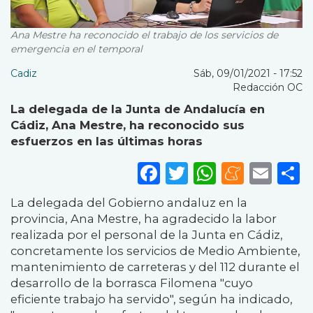
Ana Mestre ha reconocido el trabajo de los servicios de
emergencia en el temporal
Cadiz
Sáb, 09/01/2021 - 17:52
Redacción OC
La delegada de la Junta de Andalucía en
Cádiz, Ana Mestre, ha reconocido sus
esfuerzos en las últimas horas
Facebook
Twitter
WhatsA
Mene
Ema
S
La delegada del Gobierno andaluz en la
provincia, Ana Mestre, ha agradecido la labor
realizada por el personal de la Junta en Cádiz,
concretamente los servicios de Medio Ambiente,
mantenimiento de carreteras y del 112 durante el
desarrollo de la borrasca Filomena "cuyo
eficiente trabajo ha servido", según ha indicado,