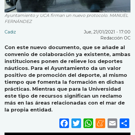
Ayuntamiento y UCA firman un nuevo protocolo. MANUEL
FERNÁNDEZ
Cadiz
Jue, 21/01/2021 - 17:00
Redacción OC
Con este nuevo documento, que se añade al
convenio de colaboración ya existente, ambas
instituciones ponen de relieve los deportes
náuticos. Para el Ayuntamiento da un valor
positivo de promoción del deporte, al mismo
tiempo que fomenta la formación en dichas
prácticas. Mientras que para la Universidad
este tipo de recursos significan un reclamo
más en las áreas relacionadas con el mar de
la propia entidad.
Facebook
Twitter
WhatsA
Mene
Ema
S