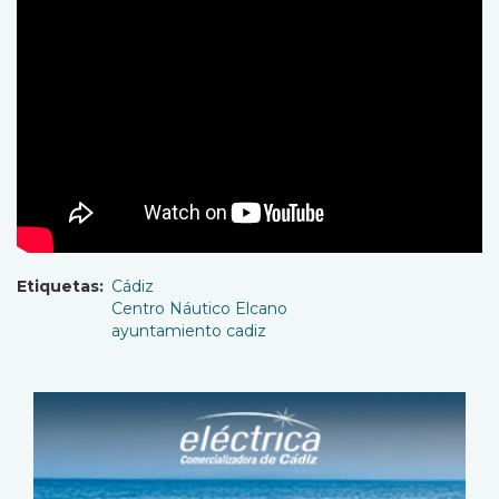
Etiquetas
Cádiz
Centro Náutico Elcano
ayuntamiento cadiz