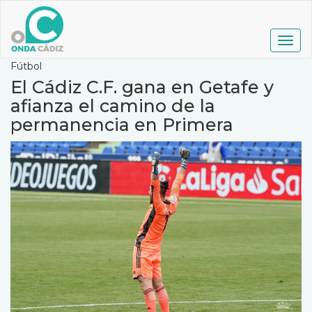
Pasar
al
contenido
Togg
principal
navig
Fútbol
El Cádiz C.F. gana en Getafe y
afianza el camino de la
permanencia en Primera