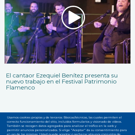
El cantaor Ezequiel Benítez presenta su
nuevo trabajo en el Festival Patrimonio
Flamenco
Usamos cookies propias y de terceros: Básicas/técnicas, las cuales permiten el
correcto funcionamiento del sitio, incluidos formularios y visionado de vídeos.
También se recogen datos agregados para analizar el tráfico en la web y
Accesibilidad
Privacidad
Legal
Cookies
Mapa web
permitir anuncios personalizados. Si elige "Aceptar" da su consentimiento para
el uso de las mismas. Usted puede aceptar o rechazar algunos conjuntos de