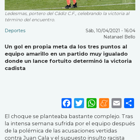
Ledesmas, portero del Cádiz C.F., celebrando la victoria al
término del encuentro.
Deportes
Sáb, 10/04/2021 - 16:04
Natanael Bello
Un gol en propia meta da los tres puntos al
equipo amarillo en un partido muy igualado
donde un lance fortuito determinó la victoria
cadista
Facebook
Twitter
WhatsA
Mene
Ema
S
El choque se planteaba bastante complejo. Tras
la intensa semana sufrida por el equipo después
de la polémica de las acusaciones vertidas
contra Juan Cala y el supuesto insulto racista