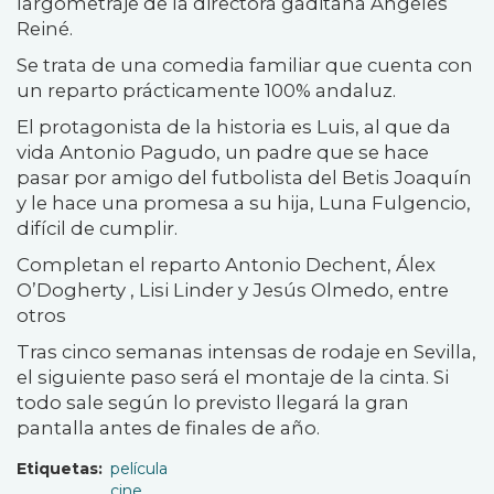
largometraje de la directora gaditana Angeles
Reiné.
Se trata de una comedia familiar
que cuenta con
un reparto prácticamente 100% andaluz.
El protagonista de la historia es Luis, al que da
vida Antonio Pagudo, un padre que se hace
pasar por amigo del futbolista
del
Betis Joaquín
y le hace una promesa a su hija,
Luna Fulgencio,
difícil de cumplir.
Completan el reparto
Antonio Dechent, Álex
O’Dogherty , Lisi Linder y Jesús Olmedo,
entre
otros
Tras cinco semanas intensas de rodaje en Sevilla,
el siguiente paso s
erá el
montaje de la cinta. Si
todo sale s
egún lo previsto
llegará
la gran
pantalla antes de finales de año.
Etiquetas
película
cine