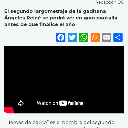
Redacción OC
El segundo largometraje de la gaditana
Ángeles Reiné se podrá ver en gran pantalla
antes de que finalice el año
Facebook
Twitter
WhatsA
Mene
Ema
S
“
Héroes de barrio” es el nombre del segundo