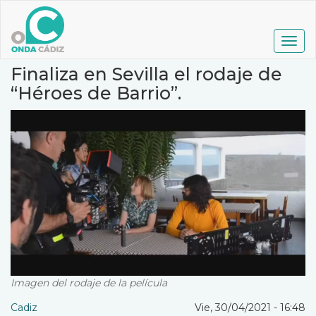
Pasar
al
contenido
Togg
principal
navig
Finaliza en Sevilla el rodaje de
“Héroes de Barrio”.
Imagen del rodaje de la película
Cadiz
Vie, 30/04/2021 - 16:48