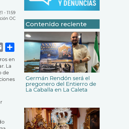
 - 11:59
ción OC
Contenido reciente
k
r
tsApp
eneame
Email
Share
uros en
r. La
o de
Germán Rendón será el
aciones
pregonero del Entierro de
La Caballa en La Caleta
r
do
nga