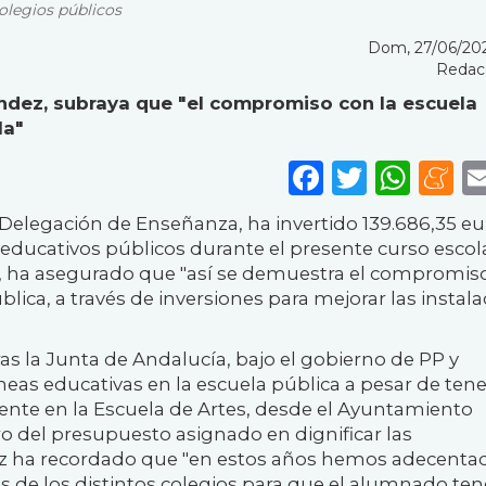
olegios públicos
Dom, 27/06/2021
Redac
ndez, subraya que "el compromiso con la escuela
la"
Faceboo
Twitte
Wha
M
 Delegación de Enseñanza, ha invertido 139.686,35 e
 educativos públicos durante el presente curso escola
, ha asegurado que "así se demuestra el compromis
blica, a través de inversiones para mejorar las instal
 la Junta de Andalucía, bajo el gobierno de PP y
eas educativas en la escuela pública a pesar de tene
te en la Escuela de Artes, desde el Ayuntamiento
o del presupuesto asignado en dignificar las
ez ha recordado que "en estos años hemos adecenta
as de los distintos colegios para que el alumnado te