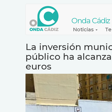
Pasar
al
contenido
Onda Cádiz
principal
Navegación
Noticias
Te
principal
La inversión munic
público ha alcanza
euros