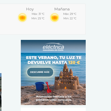
Hoy
Mañana
Máx: 31 ºC
Máx: 29 ºC
Min: 25 ºC
Min: 22 ºC