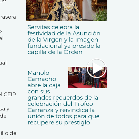
trasera
l
Servitas celebra la
o
festividad de la Asunción
el
de la Virgen y la imagen
fundacional ya preside la
capilla de la Orden
ual
u
Manolo
Camacho
abre la caja
con sus
el CEIP
grandes recuerdos de la
celebración del Trofeo
sa y
Carranza y reivindica la
 de
unión de todos para que
recupere su prestigio
illo de