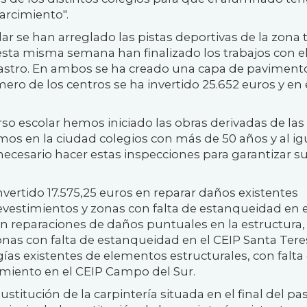
arcimiento".
ar se han arreglado las pistas deportivas de la zona 
 esta misma semana han finalizado los trabajos con e
astro. En ambos se ha creado una capa de paviment
imero de los centros se ha invertido 25.652 euros y en 
o escolar hemos iniciado las obras derivadas de las
emos en la ciudad colegios con más de 50 años y al ig
 necesario hacer estas inspecciones para garantizar s
vertido 17.575,25 euros en reparar daños existentes
 revestimientos y zonas con falta de estanqueidad en 
 en reparaciones de daños puntuales en la estructura,
 zonas con falta de estanqueidad en el CEIP Santa Tere
ías existentes de elementos estructurales, con falta
miento en el CEIP Campo del Sur.
stitución de la carpintería situada en el final del pas