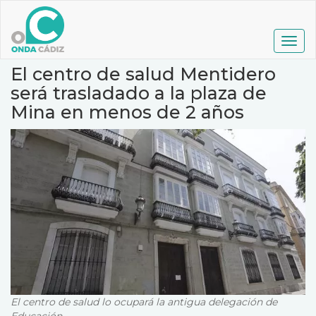
Pasar
al
contenido
Togg
principal
navig
El centro de salud Mentidero
será trasladado a la plaza de
Mina en menos de 2 años
El centro de salud lo ocupará la antigua delegación de