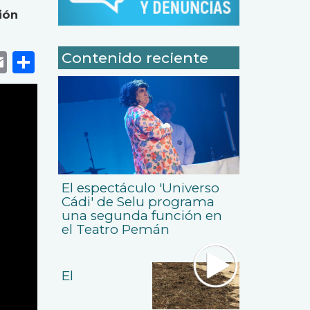
ión
k
r
tsApp
eneame
Email
Share
Contenido reciente
El espectáculo 'Universo
Cádi' de Selu programa
una segunda función en
el Teatro Pemán
El