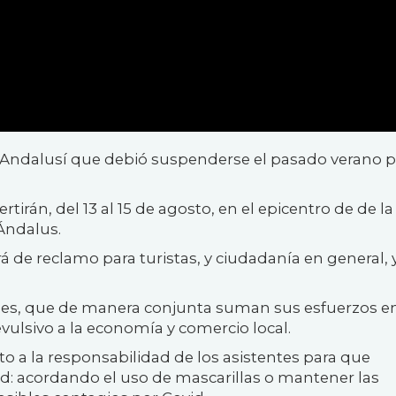
Andalusí que debió suspenderse el pasado verano p
rtirán, del 13 al 15 de agosto, en el epicentro de de la
-Ándalus.
á de reclamo para turistas, y ciudadanía en general, 
iones, que de manera conjunta suman sus esfuerzos e
evulsivo a la economía y comercio local.
o a la
responsabilidad d
e los asistentes
para que
d: acorda
n
do el uso de mascarillas o mantener las