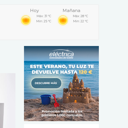
Hoy
Mañana
Máx: 31 ºC
Máx: 28 ºC
Min: 25 ºC
Min: 22 ºC