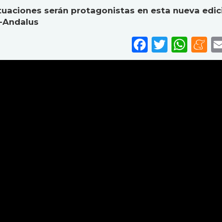
tuaciones serán protagonistas en esta nueva edic
l-Andalus
Faceboo
Twitte
Wha
M