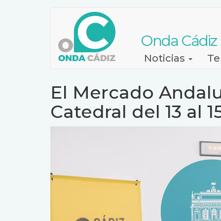
Pasar
al
contenido
Onda Cádiz
principal
Navegación
Noticias
Te
principal
El Mercado Andalus
Catedral del 13 al 