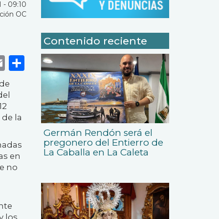
 - 09:10
ción OC
Contenido reciente
k
r
tsApp
eneame
Email
Share
 de
del
12
 de la
Germán Rendón será el
pregonero del Entierro de
onadas
La Caballa en La Caleta
as en
te no
nte
y los