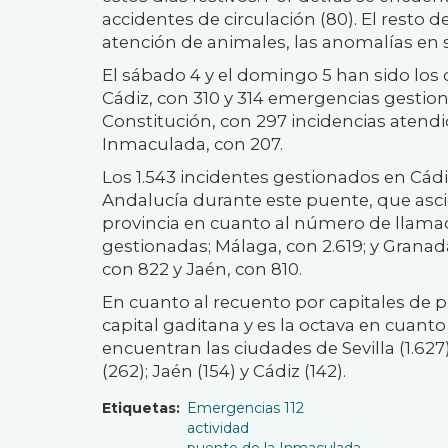
accidentes de circulación (80). El resto 
atención de animales, las anomalías en se
El sábado 4 y el domingo 5 han sido los d
Cádiz, con 310 y 314 emergencias gestion
Constitución, con 297 incidencias atendida
Inmaculada, con 207.
Los 1.543 incidentes gestionados en Cádi
Andalucía durante este puente, que ascie
provincia en cuanto al número de llamad
gestionadas; Málaga, con 2.619; y Granada
con 822 y Jaén, con 810.
En cuanto al recuento por capitales de pro
capital gaditana y es la octava en cuant
encuentran las ciudades de Sevilla (1.627
(262); Jaén (154) y Cádiz (142).
Etiquetas
Emergencias 112
actividad
puente de la Inmaculada