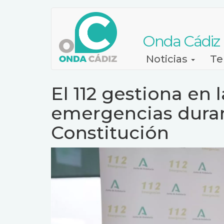
Pasar
al
contenido
Onda Cádiz
principal
Navegación
Noticias
Te
principal
El 112 gestiona en 
emergencias duran
Constitución