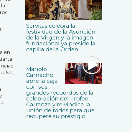
 la
ros.
n
Servitas celebra la
a
festividad de la Asunción
de la Virgen y la imagen
fundacional ya preside la
capilla de la Orden
os en
uarta
encias
Manolo
uelva,
Camacho
abre la caja
con sus
a
grandes recuerdos de la
e
celebración del Trofeo
va
Carranza y reivindica la
unión de todos para que
recupere su prestigio