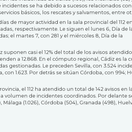
de incidentes se ha debido a sucesos relacionados con
rvicios básicos, los rescates y salvamentos, entre ot
ías de mayor actividad en la sala provincial del 112 e
adas, respectivamente. Le siguen el lunes 6, Día de l
s; el martes 7, con 281 y el miércoles 8, Día de la
z suponen casi el 12% del total de los avisos atendid
nden a 12.868. En el cómputo regional, Cádiz es la c
as gestionadas. Le preceden Sevilla, con 3.524 incid
, con 1.623. Por detrás se sitúan Córdoba, con 994; H
vincia, el 112 ha atendido un total de 142 avisos en l
o a volumen de incidentes coordinados. Por delante s
), Málaga (1.026), Córdoba (504), Granada (498), Huel