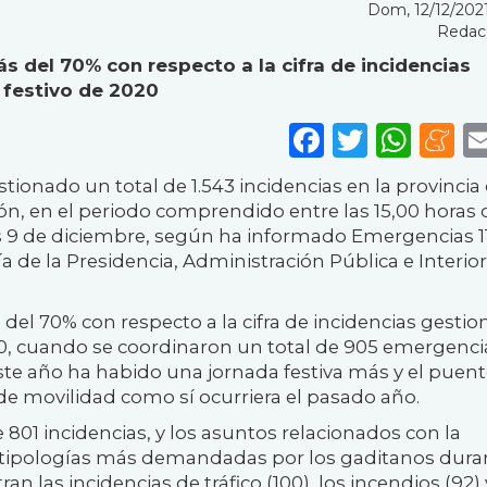
Dom, 12/12/2021
Redac
s del 70% con respecto a la cifra de incidencias
 festivo de 2020
Faceboo
Twitte
Wha
M
ionado un total de 1.543 incidencias en la provincia
ón, en el periodo comprendido entre las 15,00 horas 
ves 9 de diciembre, según ha informado Emergencias 1
ía de la Presidencia, Administración Pública e Interior
el 70% con respecto a la cifra de incidencias gesti
0, cuando se coordinaron un total de 905 emergenci
este año ha habido una jornada festiva más y el puen
de movilidad como sí ocurriera el pasado año.
e 801 incidencias, y los asuntos relacionados con la
s tipologías más demandadas por los gaditanos dura
an las incidencias de tráfico (100), los incendios (92) 