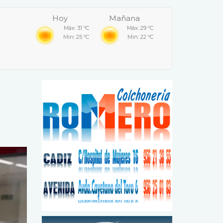
Hoy
Mañana
Máx: 31 ºC
Máx: 29 ºC
Min: 25 ºC
Min: 22 ºC