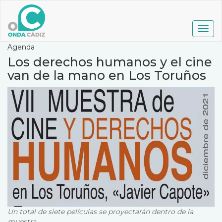
Pasar
al
contenido
Togg
principal
navig
Agenda
Los derechos humanos y el cine
van de la mano en Los Toruños
Un total de siete películas se proyectarán dentro de la
muestra.