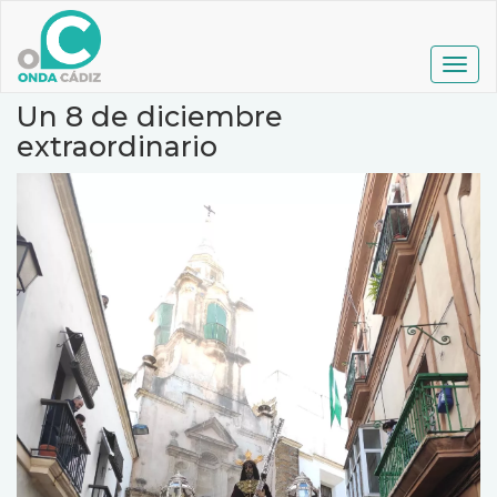
Pasar
al
contenido
Togg
principal
navig
Un 8 de diciembre
extraordinario