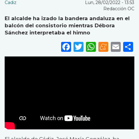
Cadiz
Lun, 28/02/2022 - 13:53
Redacción OC
El alcalde ha izado la bandera andaluza en el
balcón del consistorio mientras Débora
Sánchez interpretaba el himno
Facebook
Twitter
WhatsA
Mene
Ema
S
El alcalde de Cádiz, José María González, ha