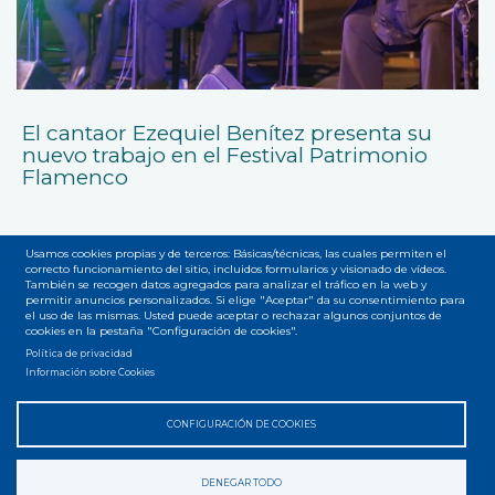
El cantaor Ezequiel Benítez presenta su
nuevo trabajo en el Festival Patrimonio
Flamenco
Usamos cookies propias y de terceros: Básicas/técnicas, las cuales permiten el
correcto funcionamiento del sitio, incluidos formularios y visionado de vídeos.
También se recogen datos agregados para analizar el tráfico en la web y
permitir anuncios personalizados. Si elige "Aceptar" da su consentimiento para
el uso de las mismas. Usted puede aceptar o rechazar algunos conjuntos de
cookies en la pestaña "Configuración de cookies".
Accesibilidad
Privacidad
Legal
Cookies
Mapa web
Menú
Política de privacidad
Información sobre Cookies
del
pie
CONFIGURACIÓN DE COOKIES
DENEGAR TODO