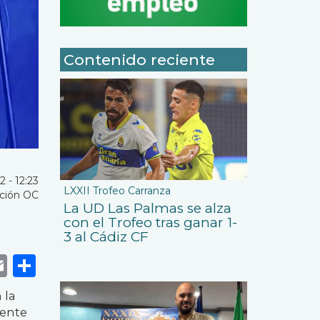
Contenido reciente
 - 12:23
LXXII Trofeo Carranza
ción OC
La UD Las Palmas se alza
con el Trofeo tras ganar 1-
3 al Cádiz CF
k
r
tsApp
eneame
Email
Share
 la
iente