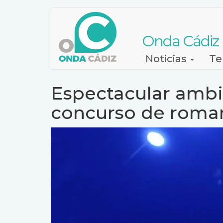
Pasar
al
contenido
Onda Cádiz
principal
Navegación
Noticias
Te
principal
Espectacular ambie
concurso de roma