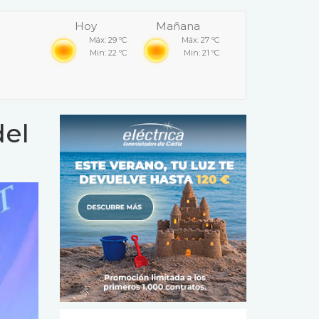
Hoy
Mañana
Máx: 29 ºC
Máx: 27 ºC
Min: 22 ºC
Min: 21 ºC
del