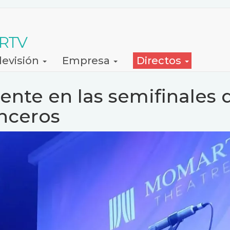
 RTV
levisión
Empresa
Directos
nte en las semifinales 
nceros