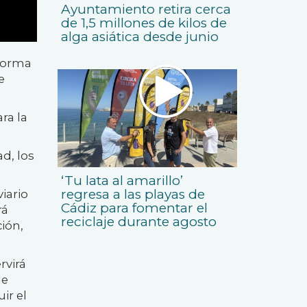
Ayuntamiento retira cerca
de 1,5 millones de kilos de
alga asiática desde junio
aforma
e
ra la
d, los
‘Tu lata al amarillo’
regresa a las playas de
iario
Cádiz para fomentar el
rá
reciclaje durante agosto
ción,
rvirá
de
ir el