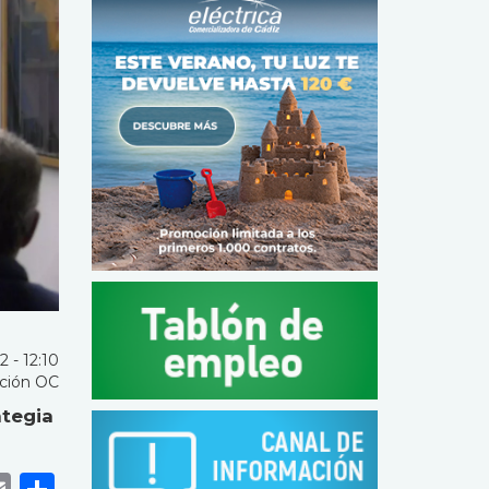
 - 12:10
ción OC
ategia
k
r
tsApp
eneame
Email
Share