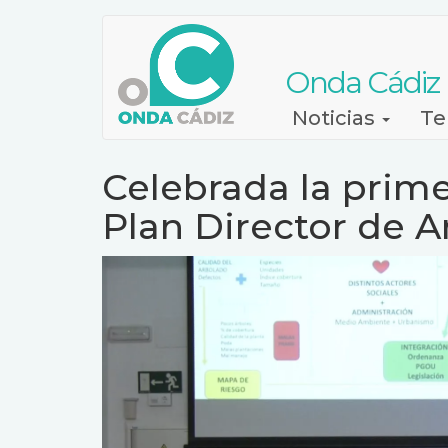
Pasar
al
contenido
Onda Cádiz
principal
Navegación
Noticias
Te
principal
Celebrada la prim
Plan Director de 