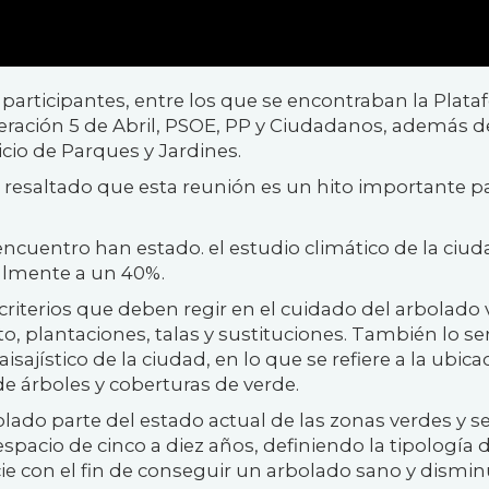
participantes, entre los que se encontraban la Plat
deración 5 de Abril, PSOE, PP y Ciudadanos, además d
icio de Parques y Jardines.
resaltado que esta reunión es un hito importante pa
ncuentro han estado. el estudio climático de la ciuda
ualmente a un 40%
.
riterios que deben regir en el cuidado del arbolado v
o, plantaciones, talas
y
sustituciones. También lo se
sajístico de la ciudad, en lo que se refiere a la ubica
 de árboles y coberturas de verde.
bolado parte del estado actual de
las zonas verdes
y se
spacio de cinco a diez años, definiendo la tipología 
ie
con el fin de conseguir un arbolado sano y disminu