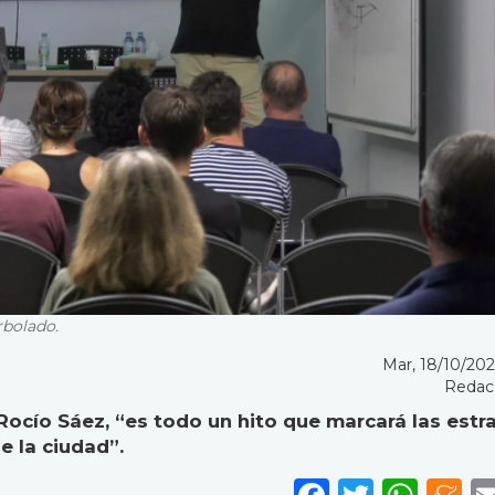
rbolado.
Mar, 18/10/2022
Redac
Rocío Sáez, “es todo un hito que marcará las estr
e la ciudad”.
Faceboo
Twitte
Wha
M