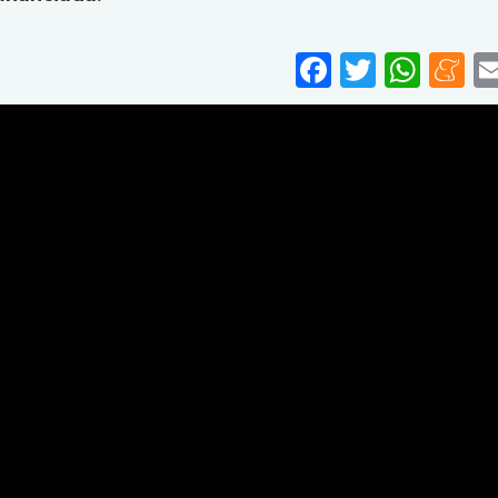
Faceboo
Twitte
Wha
M