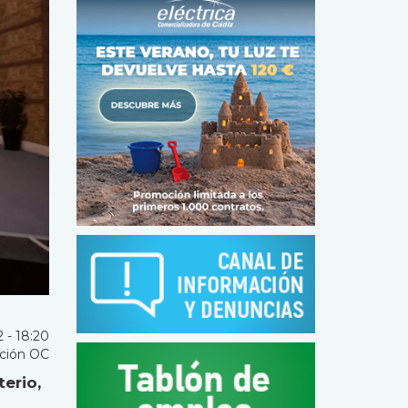
 - 18:20
ción OC
erio,