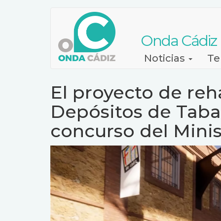
Pasar
al
contenido
Onda Cádiz
principal
Navegación
Noticias
Te
principal
El proyecto de reha
Depósitos de Tabac
concurso del Mini