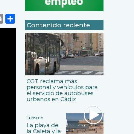
k
r
tsApp
eneame
Email
Share
Contenido reciente
CGT reclama más
personal y vehículos para
el servicio de autobuses
urbanos en Cádiz
Turismo
La playa de
la Caleta y la