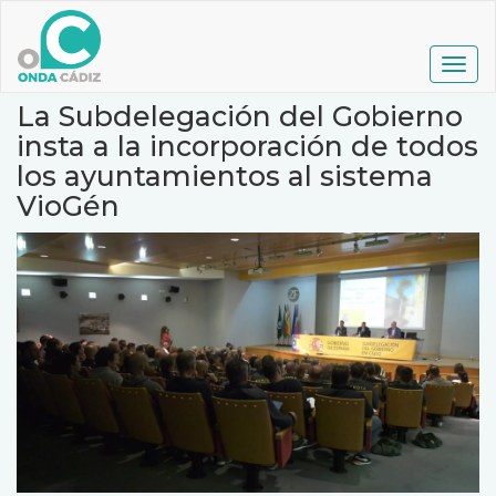
Pasar
al
contenido
Togg
principal
navig
La Subdelegación del Gobierno
insta a la incorporación de todos
los ayuntamientos al sistema
VioGén