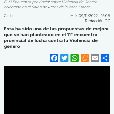
El XI Encuentro provincial sobre Violencia de Género
celebrado en el Salón de Actos de la Zona Franca
Cadiz
Mié, 09/11/2022 - 15:08
Redacción OC
Esta ha sido una de las propuestas de mejora
que se han planteado en el 11º encuentro
provincial de lucha contra la Violencia de
género
Facebook
Twitter
WhatsA
Mene
Ema
S