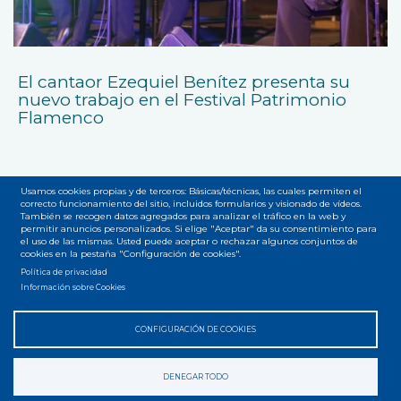
El cantaor Ezequiel Benítez presenta su
nuevo trabajo en el Festival Patrimonio
Flamenco
Usamos cookies propias y de terceros: Básicas/técnicas, las cuales permiten el
correcto funcionamiento del sitio, incluidos formularios y visionado de vídeos.
También se recogen datos agregados para analizar el tráfico en la web y
permitir anuncios personalizados. Si elige "Aceptar" da su consentimiento para
el uso de las mismas. Usted puede aceptar o rechazar algunos conjuntos de
Accesibilidad
Privacidad
Legal
Cookies
Mapa web
cookies en la pestaña "Configuración de cookies".
Menú
Política de privacidad
del
Información sobre Cookies
pie
CONFIGURACIÓN DE COOKIES
DENEGAR TODO