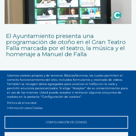
El Ayuntamiento presenta una
programación de otoño en el Gran Teatro
Falla marcada por el teatro, la música y el
homenaje a Manuel de Falla
Usamos cookies propias y de terceros: Básicas/técnicas, las cuales permiten el
correcto funcionamiento del sitio, incluidos formularios y visionado de vídeos.
También se recogen datos agregados para analizar el tráfico en la web y
permitir anuncios personalizados. Si elige "Aceptar" da su consentimiento para
el uso de las mismas. Usted puede aceptar o rechazar algunos conjuntos de
cookies en la pestaña "Configuración de cookies".
Accesibilidad
Privacidad
Legal
Cookies
Mapa web
Menú
Política de privacidad
Información sobre Cookies
del
pie
CONFIGURACIÓN DE COOKIES