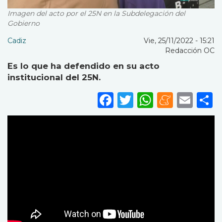
Imagen del acto por el 25N en la Subdelegación del
Gobierno
Cadiz
Vie, 25/11/2022 - 15:21
Redacción OC
Es lo que ha defendido en su acto
institucional del 25N.
Facebook
Twitter
WhatsA
Mene
Ema
S