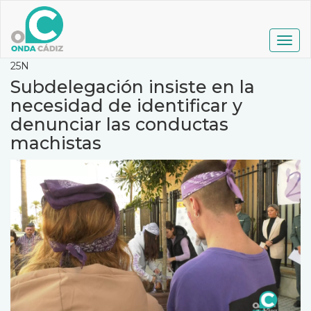
Pasar
al
contenido
Togg
principal
navig
25N
Subdelegación insiste en la
necesidad de identificar y
denunciar las conductas
machistas