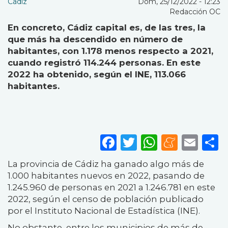
Cadiz
Dom, 25/12/2022 - 12:23
Redacción OC
En concreto, Cádiz capital es, de las tres, la
que más ha descendido en número de
habitantes, con 1.178 menos respecto a 2021,
cuando registró 114.244 personas. En este
2022 ha obtenido, según el INE, 113.066
habitantes.
Facebook
Twitter
WhatsA
Mene
Ema
S
La provincia de Cádiz ha ganado algo más de
1.000 habitantes nuevos en 2022, pasando de
1.245.960 de personas en 2021 a 1.246.781 en este
2022, según el censo de población publicado
por el Instituto Nacional de Estadística (INE).
No obstante, entre los municipios de más de