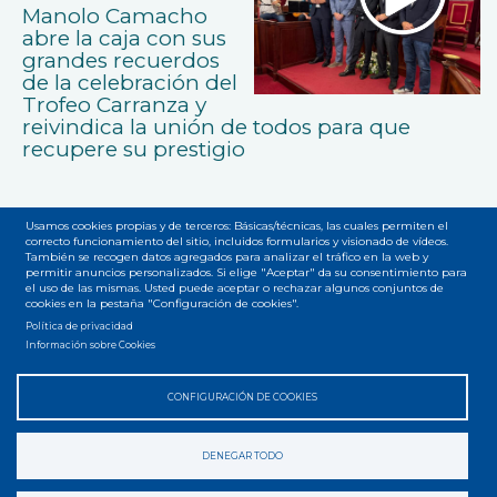
Manolo Camacho
abre la caja con sus
grandes recuerdos
de la celebración del
Trofeo Carranza y
reivindica la unión de todos para que
recupere su prestigio
Usamos cookies propias y de terceros: Básicas/técnicas, las cuales permiten el
correcto funcionamiento del sitio, incluidos formularios y visionado de vídeos.
También se recogen datos agregados para analizar el tráfico en la web y
permitir anuncios personalizados. Si elige "Aceptar" da su consentimiento para
el uso de las mismas. Usted puede aceptar o rechazar algunos conjuntos de
cookies en la pestaña "Configuración de cookies".
Accesibilidad
Privacidad
Legal
Cookies
Mapa web
Menú
Política de privacidad
Información sobre Cookies
del
pie
CONFIGURACIÓN DE COOKIES
DENEGAR TODO