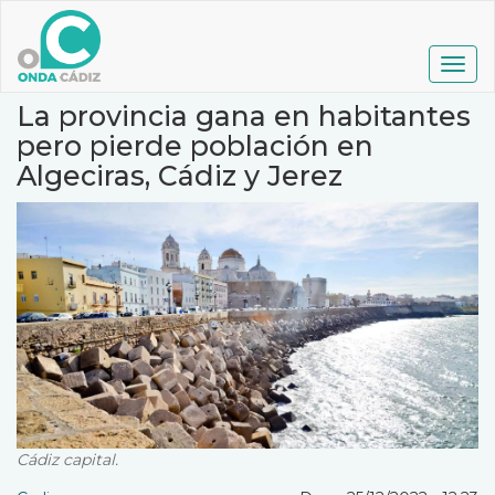
Pasar
al
contenido
Togg
principal
navig
La provincia gana en habitantes
pero pierde población en
Algeciras, Cádiz y Jerez
Cádiz capital.