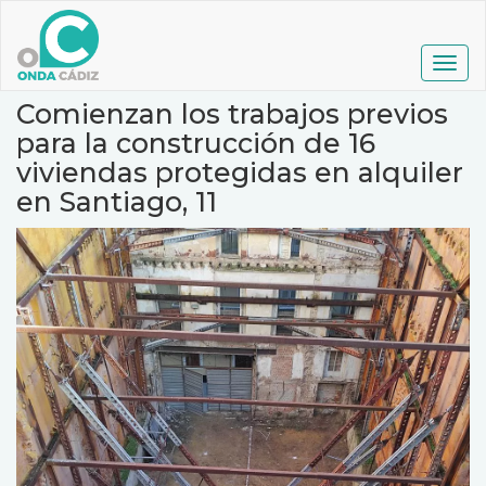
Pasar
al
contenido
Togg
principal
navig
Comienzan los trabajos previos
para la construcción de 16
viviendas protegidas en alquiler
en Santiago, 11