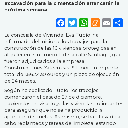
excavación para la cimentación arrancarán la
próxima semana
Facebook
Twitter
WhatsA
Mene
Ema
S
La concejala de Vivienda, Eva Tubío, ha
informado del inicio de los trabajos para la
construcción de las 16 viviendas protegidas en
alquiler en el número 11 de la calle Santiago, que
fueron adjudicados a la empresa
Construcciones Yatécnicas, S.L. por un importe
total de 1.662.430 euros y un plazo de ejecución
de 24 meses.
Según ha explicado Tubío, los trabajos
comenzaron el pasado 27 de diciembre,
habiéndose revisado ya las viviendas colindantes
para asegurar que no se ha producido la
aparición de grietas. Asimismo, se han llevado a
cabo replanteos y tareas de limpieza, estando