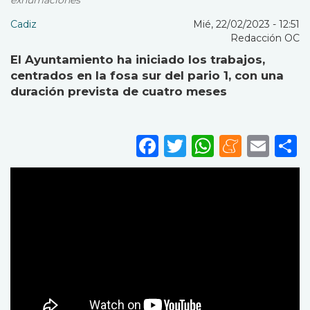
exhumaciones
Cadiz
Mié, 22/02/2023 - 12:51
Redacción OC
El Ayuntamiento ha iniciado los trabajos,
centrados en la fosa sur del pario 1, con una
duración prevista de cuatro meses
Facebook
Twitter
WhatsA
Mene
Ema
S