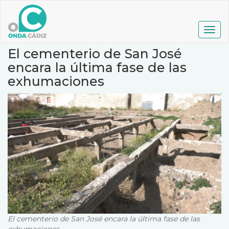
Pasar
al
contenido
Togg
principal
navig
El cementerio de San José
encara la última fase de las
exhumaciones
El cementerio de San José encara la última fase de las