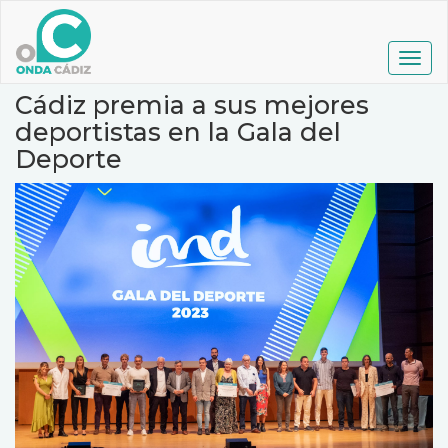
Pasar
al
contenido
Togg
principal
navig
Cádiz premia a sus mejores
deportistas en la Gala del
Deporte