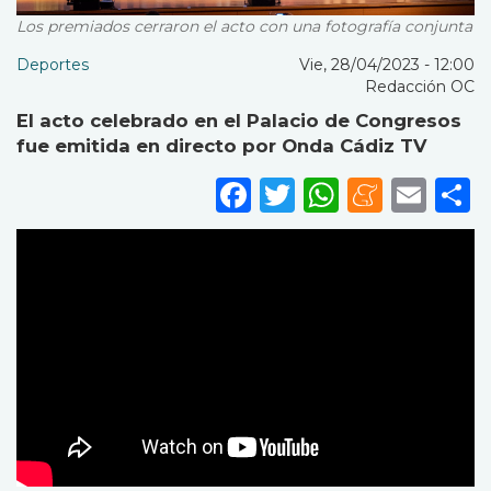
Los premiados cerraron el acto con una fotografía conjunta
Deportes
Vie, 28/04/2023 - 12:00
Redacción OC
El acto celebrado en el Palacio de Congresos
fue emitida en directo por Onda Cádiz TV
Facebook
Twitter
WhatsA
Mene
Ema
S