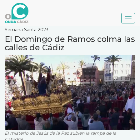
Pasar
al
contenido
Togg
principal
navig
Semana Santa 2023
El Domingo de Ramos colma las
calles de Cádiz
El misterio de Jesús de la Paz subien la rampa de la
Catedral.