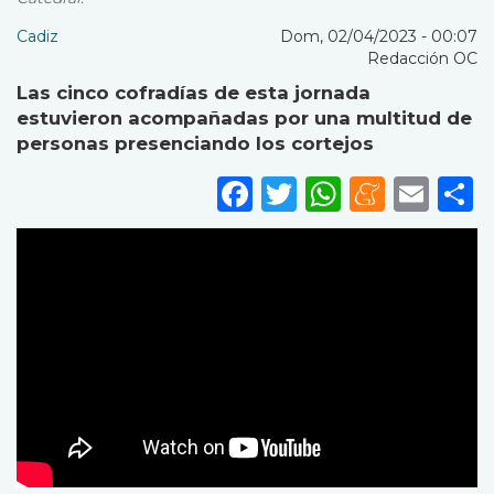
Cadiz
Dom, 02/04/2023 - 00:07
Redacción OC
Las cinco cofradías de esta jornada
estuvieron acompañadas por una multitud de
personas presenciando los cortejos
Facebook
Twitter
WhatsA
Mene
Ema
S