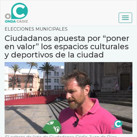
Pasar
al
contenido
Togg
principal
navig
ELECCIONES MUNICIPALES
Ciudadanos apuesta por “poner
en valor” los espacios culturales
y deportivos de la ciudad