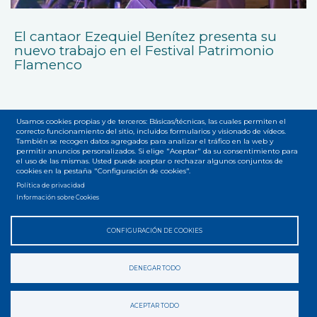
El cantaor Ezequiel Benítez presenta su
nuevo trabajo en el Festival Patrimonio
Flamenco
Usamos cookies propias y de terceros: Básicas/técnicas, las cuales permiten el
correcto funcionamiento del sitio, incluidos formularios y visionado de vídeos.
También se recogen datos agregados para analizar el tráfico en la web y
permitir anuncios personalizados. Si elige "Aceptar" da su consentimiento para
el uso de las mismas. Usted puede aceptar o rechazar algunos conjuntos de
Accesibilidad
Privacidad
Legal
Cookies
Mapa web
cookies en la pestaña "Configuración de cookies".
Menú
Política de privacidad
del
Información sobre Cookies
pie
CONFIGURACIÓN DE COOKIES
DENEGAR TODO
ACEPTAR TODO