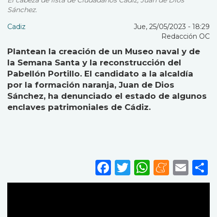
El cabeza de lista de Ciudadanos Cádiz, Juan de Dios
Sánchez.
Cadiz
Jue, 25/05/2023 - 18:29
Redacción OC
Plantean la creación de un Museo naval y de
la Semana Santa y la reconstrucción del
Pabellón Portillo. El candidato a la alcaldía
por la formación naranja, Juan de Dios
Sánchez, ha denunciado el estado de algunos
enclaves patrimoniales de Cádiz.
Facebook
Twitter
WhatsA
Mene
Ema
S