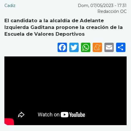
Cadiz
Dom, 07/05/2023 - 17:31
Redacción OC
El candidato a la alcaldía de Adelante
Izquierda Gaditana propone la creación de la
Escuela de Valores Deportivos
Facebook
Twitter
WhatsA
Mene
Ema
S