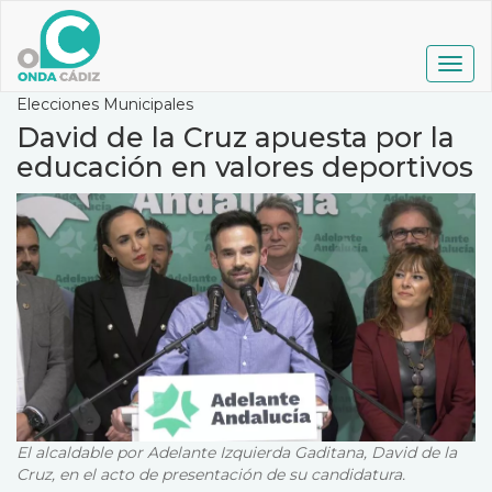
Pasar
al
contenido
Togg
principal
navig
Elecciones Municipales
David de la Cruz apuesta por la
educación en valores deportivos
El alcaldable por Adelante Izquierda Gaditana, David de la
Cruz, en el acto de presentación de su candidatura.