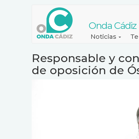
Pasar
al
contenido
Onda Cádiz
principal
Navegación
Noticias
Te
principal
Responsable y const
de oposición de Ó