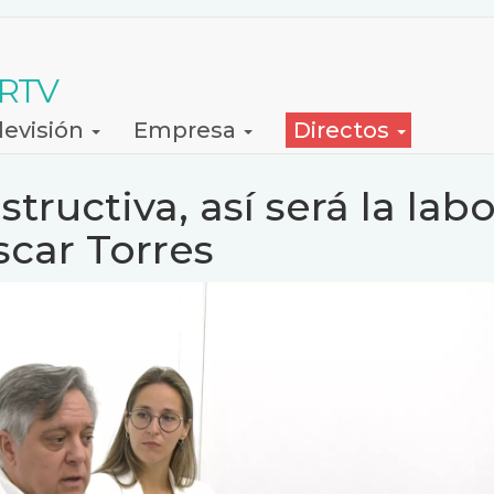
 RTV
levisión
Empresa
Directos
ructiva, así será la labo
scar Torres