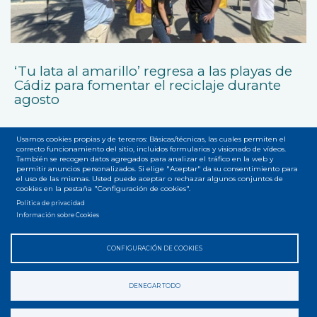
‘Tu lata al amarillo’ regresa a las playas de
Cádiz para fomentar el reciclaje durante
agosto
Usamos cookies propias y de terceros: Básicas/técnicas, las cuales permiten el
correcto funcionamiento del sitio, incluidos formularios y visionado de vídeos.
También se recogen datos agregados para analizar el tráfico en la web y
permitir anuncios personalizados. Si elige "Aceptar" da su consentimiento para
el uso de las mismas. Usted puede aceptar o rechazar algunos conjuntos de
cookies en la pestaña "Configuración de cookies".
Accesibilidad
Privacidad
Legal
Cookies
Mapa web
Política de privacidad
Menú
Información sobre Cookies
del
CONFIGURACIÓN DE COOKIES
pie
DENEGAR TODO