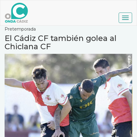
Pasar
al
contenido
Togg
principal
navig
Pretemporada
El Cádiz CF también golea al
Chiclana CF