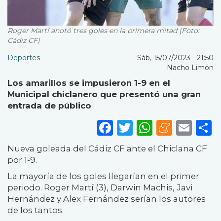
Roger Martí anotó tres goles en la primera mitad (Foto:
Cádiz CF)
Deportes
Sáb, 15/07/2023 - 21:50
Nacho Limón
Los amarillos se impusieron 1-9 en el
Municipal chiclanero que presentó una gran
entrada de público
Facebook
Twitter
WhatsA
Mene
Ema
S
Nueva goleada del Cádiz CF ante el Chiclana CF
por 1-9.
La mayoría de los goles llegarían en el primer
periodo. Roger Martí (3), Darwin Machis, Javi
Hernández y Alex Fernández serían los autores
de los tantos.