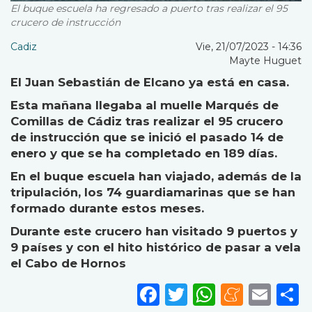
El buque escuela ha regresado a puerto tras realizar el 95
crucero de instrucción
Cadiz
Vie, 21/07/2023 - 14:36
Mayte Huguet
El Juan Sebastián de Elcano ya está en casa.
Esta mañana llegaba al muelle Marqués de
Comillas de Cádiz tras realizar el 95 crucero
de instrucción que se inició el pasado 14 de
enero y que se ha completado en 189 días.
En el buque escuela han viajado, además de la
tripulación, los 74 guardiamarinas que se han
formado durante estos meses.
Durante este crucero han visitado 9 puertos y
9 países y con el hito histórico de pasar a vela
el Cabo de Hornos
Facebook
Twitter
WhatsA
Mene
Ema
S