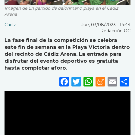
Imagen de un partido de balonmano playa en el Cádiz
Arena
Cadiz
Jue, 03/08/2023 - 14:44
Redacción OC
La fase final de la competición se celebra
este fin de semana en la Playa Victoria dentro
del recinto de Cádiz Arena. La entrada para
disfrutar del evento deportivo es gratuita
hasta completar aforo.
Facebook
Twitter
WhatsA
Mene
Ema
S