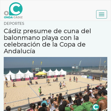
Pasar
al
contenido
Togg
principal
navig
DEPORTES
Cádiz presume de cuna del
balonmano playa con la
celebración de la Copa de
Andalucía