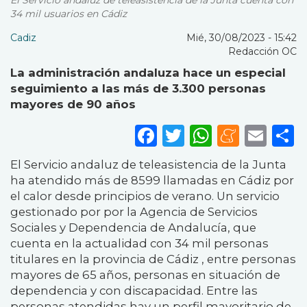
El Servicio andaluz de teleasistencia de la Junta cuenta con
34 mil usuarios en Cádiz
Cadiz
Mié, 30/08/2023 - 15:42
Redacción OC
La administración andaluza hace un especial
seguimiento a las más de 3.300 personas
mayores de 90 años
Facebook
Twitter
WhatsA
Mene
Ema
S
El Servicio andaluz de teleasistencia de la Junta
ha atendido más de 8599 llamadas en Cádiz por
el calor desde principios de verano. Un servicio
gestionado por por la Agencia de Servicios
Sociales y Dependencia de Andalucía, que
cuenta en la actualidad con 34 mil personas
titulares en la provincia de Cádiz , entre personas
mayores de 65 años, personas en situación de
dependencia y con discapacidad. Entre las
personas atendidas hay un perfil mayoritario de