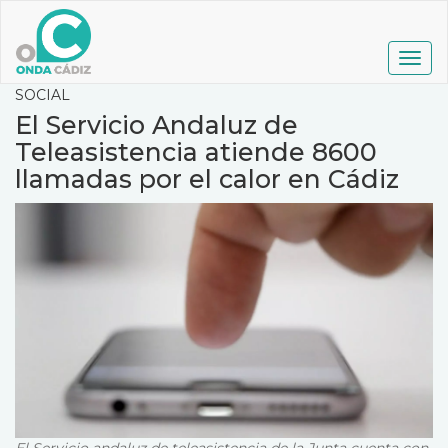
Pasar
al
contenido
Togg
principal
navig
SOCIAL
El Servicio Andaluz de
Teleasistencia atiende 8600
llamadas por el calor en Cádiz