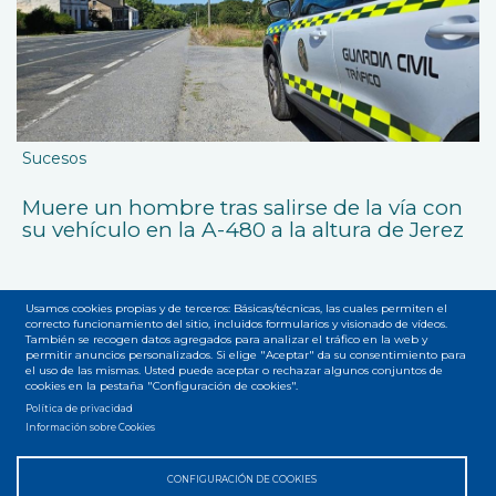
Sucesos
Muere un hombre tras salirse de la vía con
su vehículo en la A-480 a la altura de Jerez
Usamos cookies propias y de terceros: Básicas/técnicas, las cuales permiten el
correcto funcionamiento del sitio, incluidos formularios y visionado de vídeos.
También se recogen datos agregados para analizar el tráfico en la web y
permitir anuncios personalizados. Si elige "Aceptar" da su consentimiento para
el uso de las mismas. Usted puede aceptar o rechazar algunos conjuntos de
Accesibilidad
Privacidad
Legal
Cookies
Mapa web
cookies en la pestaña "Configuración de cookies".
Menú
Política de privacidad
Información sobre Cookies
del
pie
CONFIGURACIÓN DE COOKIES