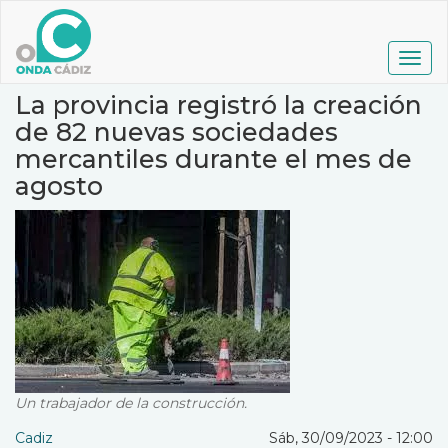
Pasar
al
contenido
Togg
principal
navig
La provincia registró la creación
de 82 nuevas sociedades
mercantiles durante el mes de
agosto
Un trabajador de la construcción.
Cadiz
Sáb, 30/09/2023 - 12:00