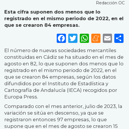
Redacción OC
Esta cifra suponen dos menos que lo
registrado en el mismo periodo de 2022, en el
que se crearon 84 empresas.
Facebook
Twitter
WhatsA
Mene
Ema
S
El número de nuevas sociedades mercantiles
constituidas en Cádiz se ha situado en el mes de
agosto en 82, lo que suponen dos menos que lo
registrado en el mismo periodo de 2022, en el
que se crearon 84 empresas, según los datos
difundidos por el Instituto de Estadística y
Cartografía de Andalucía (IECA) recogidos por
Europa Press.
Comparado con el mes anterior, julio de 2023, la
variación se sitúa en descenso, ya que se
registraron entonces 97 empresas, lo que
supone que en el mes de agosto se crearon 15