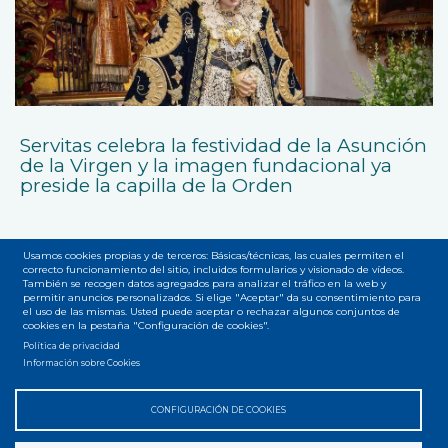
Servitas celebra la festividad de la Asunción
de la Virgen y la imagen fundacional ya
preside la capilla de la Orden
Usamos cookies propias y de terceros: Básicas/técnicas, las cuales permiten el
correcto funcionamiento del sitio, incluidos formularios y visionado de vídeos.
También se recogen datos agregados para analizar el tráfico en la web y
permitir anuncios personalizados. Si elige "Aceptar" da su consentimiento para
el uso de las mismas. Usted puede aceptar o rechazar algunos conjuntos de
cookies en la pestaña "Configuración de cookies".
Accesibilidad
Privacidad
Legal
Cookies
Mapa web
Menú
Política de privacidad
Información sobre Cookies
del
pie
CONFIGURACIÓN DE COOKIES