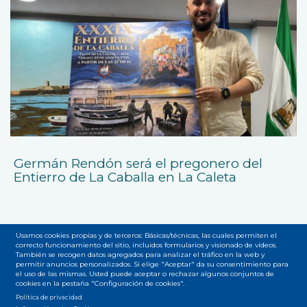
Germán Rendón será el pregonero del
Entierro de La Caballa en La Caleta
Usamos cookies propias y de terceros: Básicas/técnicas, las cuales permiten el
correcto funcionamiento del sitio, incluidos formularios y visionado de vídeos.
También se recogen datos agregados para analizar el tráfico en la web y
permitir anuncios personalizados. Si elige "Aceptar" da su consentimiento para
Accesibilidad
Privacidad
Legal
Cookies
Mapa web
el uso de las mismas. Usted puede aceptar o rechazar algunos conjuntos de
Menú
cookies en la pestaña "Configuración de cookies".
Política de privacidad