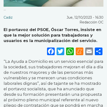
...
Cadiz
Jue, 12/10/2023 - 16:30
Redacción OC
El portavoz del PSOE, Óscar Torres, insiste en
que la mejor solución para trabajadoras y
usuarios es la municipalización del servicio.
Facebook
Twitter
WhatsA
Mene
Ema
S
“La Ayuda a Domicilio es un servicio esencial para
la sociedad, sus trabajadores mejoran el día a día
de nuestros mayores y de las personas más
vulnerables y se merecen unas condiciones
laborales dignas”, así de tajante se ha mostrado
el portavoz socialista, que ha anunciado que
desde su formación presentarán una propuesta
al próximo pleno municipal referente al nuevo
pliego de contratación que se pondrá en marcha