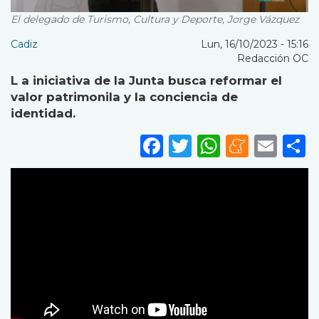
El delegado de Turismo, Cultura y Deporte, Jorge Vázquez
Cadiz
Lun, 16/10/2023 - 15:16
Redacción OC
L a iniciativa de la Junta busca reformar el
valor patrimonila y la conciencia de
identidad.
Facebook
Twitter
WhatsA
Mene
Ema
S