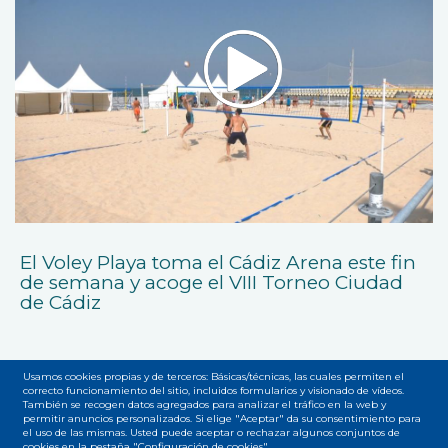
El Voley Playa toma el Cádiz Arena este fin
de semana y acoge el VIII Torneo Ciudad
de Cádiz
Usamos cookies propias y de terceros: Básicas/técnicas, las cuales permiten el
correcto funcionamiento del sitio, incluidos formularios y visionado de vídeos.
También se recogen datos agregados para analizar el tráfico en la web y
permitir anuncios personalizados. Si elige "Aceptar" da su consentimiento para
el uso de las mismas. Usted puede aceptar o rechazar algunos conjuntos de
Accesibilidad
Privacidad
Legal
Cookies
Mapa web
cookies en la pestaña "Configuración de cookies".