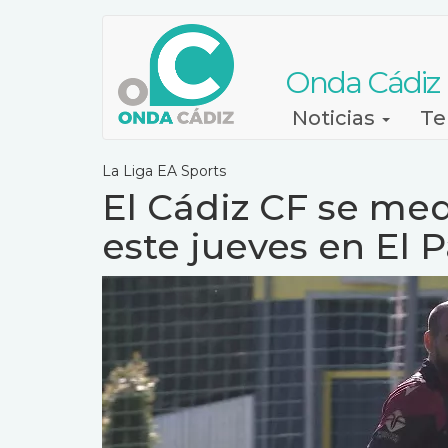
Pasar
al
contenido
Onda Cádiz
principal
Navegación
Noticias
Te
principal
La Liga EA Sports
El Cádiz CF se med
este jueves en El 