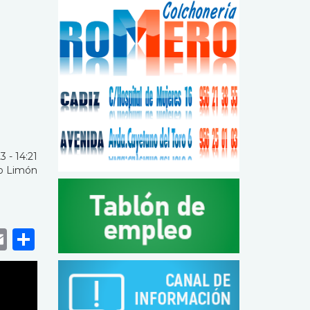
3 - 14:21
o Limón
k
r
tsApp
eneame
Email
Share