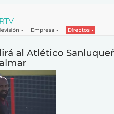
 RTV
levisión
Empresa
Directos
irá al Atlético Sanluque
Palmar