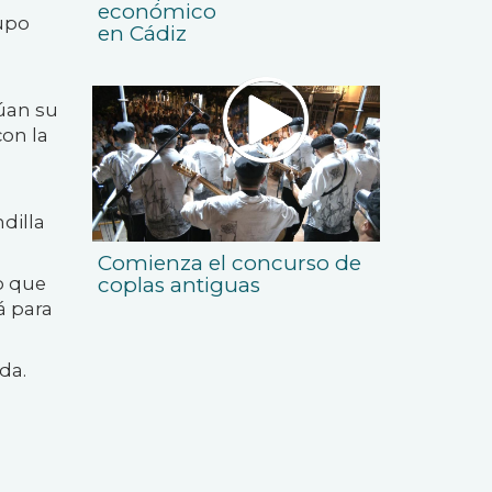
económico
rupo
en Cádiz
úan su
on la
dilla
Comienza el concurso de
coplas antiguas
o que
á para
da.