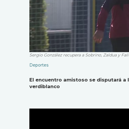
Sergio González recupera a Sobrino, Zaldua y Fali
Deportes
El encuentro amistoso se disputará a 
verdiblanco