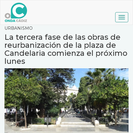
Pasar
al
contenido
Togg
principal
navig
URBANISMO
La tercera fase de las obras de
reurbanización de la plaza de
Candelaria comienza el próximo
lunes