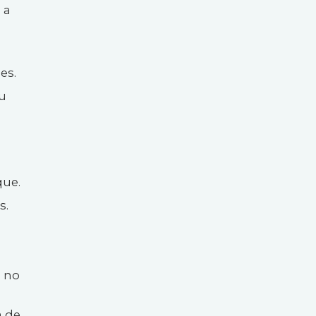
 a
es.
su
que.
s.
a no
a de