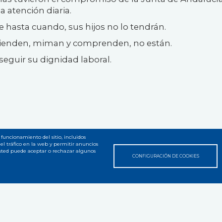
a atención diaria.
e hasta cuando, sus hijos no lo tendrán.
 atienden, miman y comprenden, no están.
seguir su dignidad laboral.
 funcionamiento del sitio, incluidos
el tráfico en la web y permitir anuncios
Usted puede aceptar o rechazar algunos
CONFIGURACIÓN DE COOKIES
 web