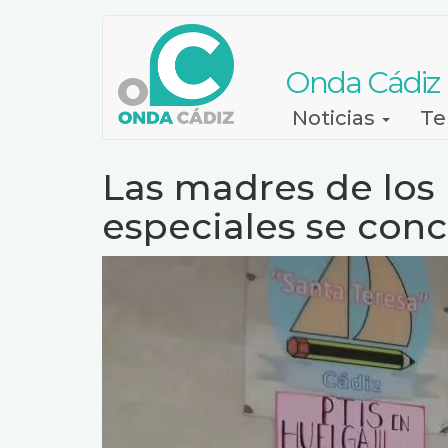
Pasar
al
contenido
Onda Cádiz
principal
Navegación
Noticias
Te
principal
Las madres de los
especiales se conce