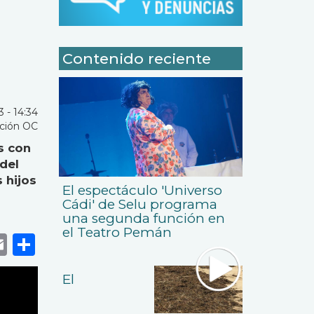
Contenido reciente
3 - 14:34
ción OC
s con
del
 hijos
El espectáculo 'Universo
Cádi' de Selu programa
una segunda función en
el Teatro Pemán
k
r
tsApp
eneame
Email
Share
El