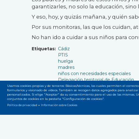
garantizarles, no solo la educación, sino l
Y eso, hoy, y quizás mañana, y quién sab
Por sus monitoras, las que los cuidan,
No han ido a cuidar a sus niños para con
Etiquetas
Cádiz
PTIS
huelga
madres
niños con necesidades especiales
Delegación territorial de Educación
Usamos cookies propias y de terceros: Básicas/técnicas, las cuales permiten el correcto
formularios y visionado de vídeos. También se recogen datos agregados para analizar 
personalizados. Si elige "Aceptar" da su consentimiento para el uso de las mismas. 
conjuntos de cookies en la pestaña "Configuración de cookies".
Política de privacidad
Información sobre Cookies
Accesibilidad
Privacidad
Legal
Cookies
Mapa
Menú
del