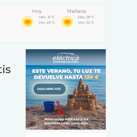
Hoy
Mañana
Máx: 31 ºC
Máx: 28 ºC
Min: 25 ºC
Min: 22 ºC
is