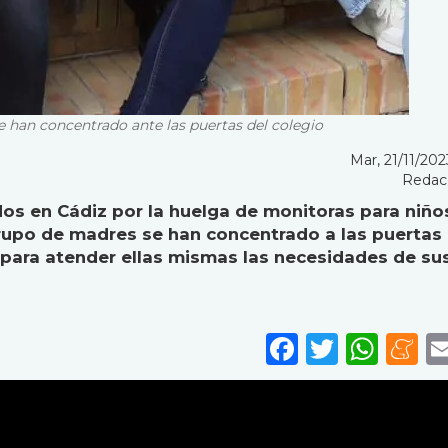
e han concentrado ante las puertas del colegio
Mar, 21/11/202
Redac
os en Cádiz por la huelga de monitoras para niño
grupo de madres se han concentrado a las puertas 
 para atender ellas mismas las necesidades de sus
Faceboo
Twitte
Wha
M