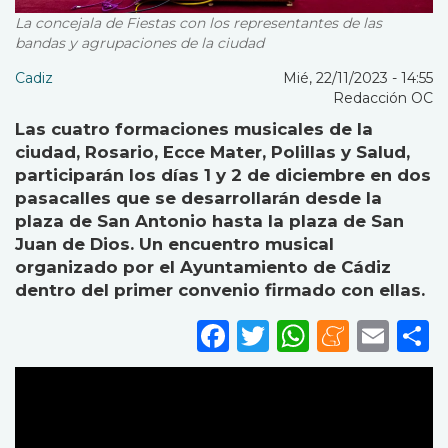
La concejala de Fiestas con los representantes de las
bandas y agrupaciones de la ciudad
Cadiz
Mié, 22/11/2023 - 14:55
Redacción OC
Las cuatro formaciones musicales de la
ciudad, Rosario, Ecce Mater, Polillas y Salud,
participarán los días 1 y 2 de diciembre en dos
pasacalles que se desarrollarán desde la
plaza de San Antonio hasta la plaza de San
Juan de Dios. Un encuentro musical
organizado por el Ayuntamiento de Cádiz
dentro del primer convenio firmado con ellas.
Facebook
Twitter
WhatsA
Mene
Ema
S