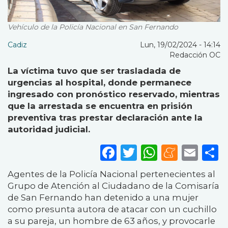
Vehículo de la Policía Nacional en San Fernando
Cadiz
Lun, 19/02/2024 - 14:14
Redacción OC
La víctima tuvo que ser trasladada de
urgencias al hospital, donde permanece
ingresado con pronóstico reservado, mientras
que la arrestada se encuentra en prisión
preventiva tras prestar declaración ante la
autoridad judicial.
Facebook
Twitter
WhatsA
Mene
Ema
S
Agentes de la Policía Nacional pertenecientes al
Grupo de Atención al Ciudadano de la Comisaría
de San Fernando han detenido a una mujer
como presunta autora de atacar con un cuchillo
a su pareja, un hombre de 63 años, y provocarle