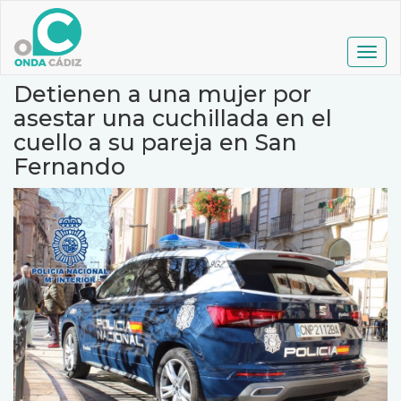
Pasar
al
contenido
Togg
principal
navig
Detienen a una mujer por
asestar una cuchillada en el
cuello a su pareja en San
Fernando