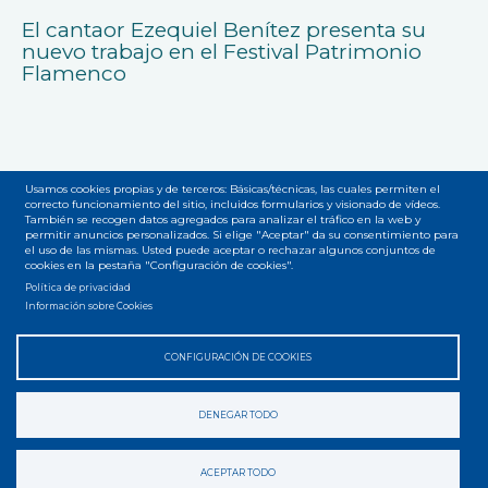
El cantaor Ezequiel Benítez presenta su
nuevo trabajo en el Festival Patrimonio
Flamenco
Usamos cookies propias y de terceros: Básicas/técnicas, las cuales permiten el
correcto funcionamiento del sitio, incluidos formularios y visionado de vídeos.
También se recogen datos agregados para analizar el tráfico en la web y
Accesibilidad
Privacidad
Legal
Cookies
Mapa web
permitir anuncios personalizados. Si elige "Aceptar" da su consentimiento para
Menú
el uso de las mismas. Usted puede aceptar o rechazar algunos conjuntos de
cookies en la pestaña "Configuración de cookies".
del
Política de privacidad
Información sobre Cookies
pie
CONFIGURACIÓN DE COOKIES
DENEGAR TODO
ACEPTAR TODO