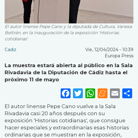
El autor linense Pepe Cano y la diputada de Cultura, Vanesa
Beltrán, en la inauguración de la exposición 'Historias
cotidianas'
Cadiz
Vie, 12/04/2024 - 10:39
Europa Press
La muestra estará abierta al público en la Sala
Rivadavia de la Diputación de Cádiz hasta el
próximo 11 de mayo
Facebook
Twitter
WhatsA
Mene
Ema
S
El autor linense Pepe Cano vuelve a la Sala
Rivadavia casi 20 años después con su
exposición 'Historias cotidianas', que consigue
hacer especiales y extraordinarias esas historias
ordinarias que se muestran en la exposición,