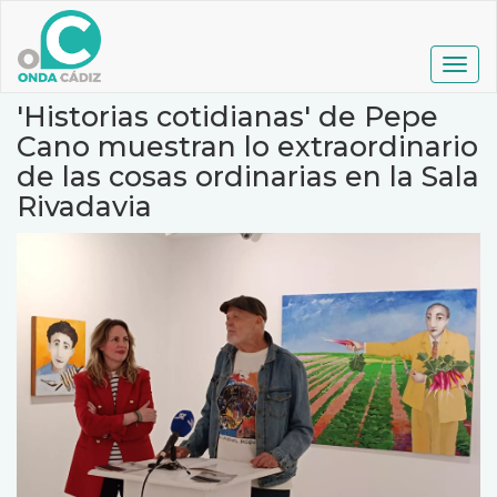
Pasar
al
contenido
Togg
principal
navig
'Historias cotidianas' de Pepe
Cano muestran lo extraordinario
de las cosas ordinarias en la Sala
Rivadavia