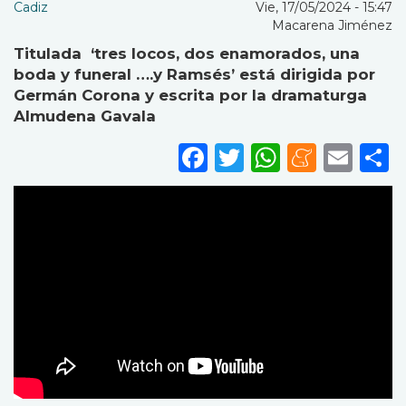
Cadiz
Vie, 17/05/2024 - 15:47
Macarena Jiménez
Titulada ‘tres locos, dos enamorados, una
boda y funeral ….y Ramsés’ está dirigida por
Germán Corona y escrita por la dramaturga
Almudena Gavala
Facebook
Twitter
WhatsA
Mene
Ema
S