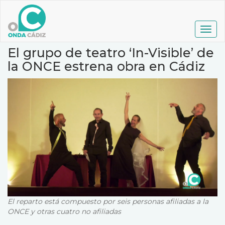
Pasar
al
contenido
Togg
principal
navig
El grupo de teatro ‘In-Visible’ de
la ONCE estrena obra en Cádiz
El reparto está compuesto por seis personas afiliadas a la
ONCE y otras cuatro no afiliadas