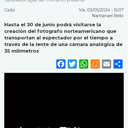
naturaleza fugaz del momento presente
Cadiz
Vie, 03/05/2024 - 15:07
Nantanael Bello
Hasta el 30 de junio podrá visitarse la
creación del fotografo norteamericano que
transportan al espectador por el tiempo a
través de la lente de una cámara analógica de
35 milímetros
Facebook
Twitter
WhatsA
Mene
Ema
S