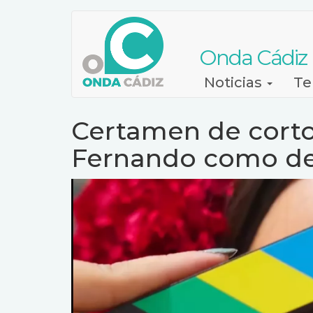
Pasar
al
contenido
Onda Cádiz
principal
Navegación
Noticias
Te
principal
Certamen de cortos
Fernando como des