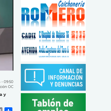
 - 09:50
ción OC
a y
k
r
tsApp
eneame
Email
Share