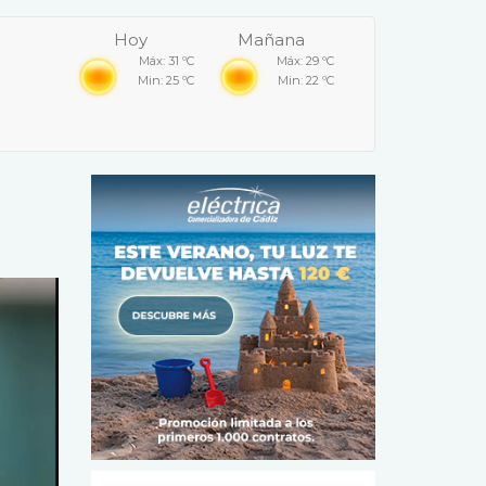
Hoy
Mañana
Máx: 31 ºC
Máx: 29 ºC
Min: 25 ºC
Min: 22 ºC