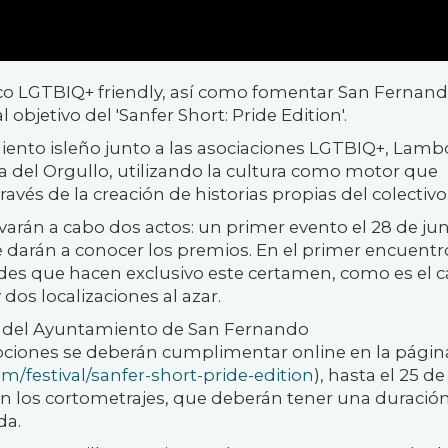
stico LGTBIQ+ friendly, así como fomentar San Fernan
al objetivo del
'Sanfer Short: Pride Edition'.
ento isleño junto a las asociaciones LGTBIQ+, Lamb
 del Orgullo, utilizando la cultura como motor que
través de la creación de historias propias del colectivo
evarán a cabo dos actos: un primer evento el 28 de ju
se darán a conocer los premios. En el primer encuentr
ades que hacen exclusivo este certamen, como es el 
y dos localizaciones al azar.
a del Ayuntamiento de San Fernando
ripciones se deberán cumplimentar online en la págin
m/festival/sanfer-short-pride-edition
), hasta el 25 de
án los cortometrajes, que deberán tener una duració
da.